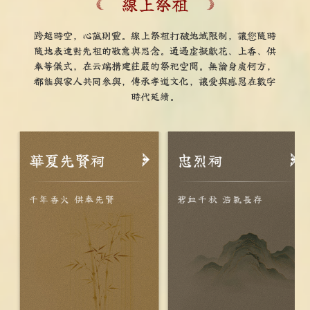
線上祭祖
跨越時空，心誠則靈。線上祭祖打破地域限制，讓您隨時
隨地表達對先祖的敬意與思念。通過虛擬獻花、上香、供
奉等儀式，在云端構建莊嚴的祭祀空間。無論身處何方，
都能與家人共同參與，傳承孝道文化，讓愛與感恩在數字
時代延續。
華夏先賢祠
忠烈祠
千年香火 供奉先賢
碧血千秋 浩氣長存