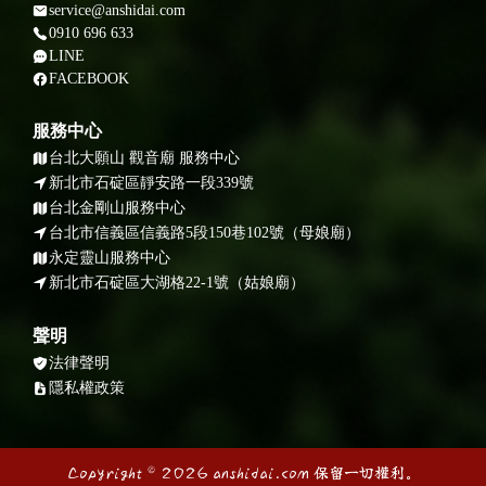
service@anshidai.com
0910 696 633
LINE
FACEBOOK
服務中心
台北大願山 觀音廟 服務中心
新北市石碇區靜安路一段339號
台北金剛山服務中心
台北市信義區信義路5段150巷102號（母娘廟）
永定靈山服務中心
新北市石碇區大湖格22-1號（姑娘廟）
聲明
法律聲明
隱私權政策
Copyright © 2026 anshidai.com 保留一切權利。