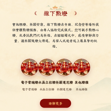
線下點燈
實地燃燈，祈願安康。線下點燈在寺廟、紀念堂等場所提
供實體點燈服務，由專人協助完成儀式。您可親手點燃心
燈，或委託我們代爲祈福。在嫋嫋燭光中，感受寧靜與力
量，讓祈願隨燈火傳遞，爲家人或逝者送上最真摯的祝
福。
電子雲端燈
水晶立柱燈
祈願蓮花燈
其他燈種
電子雲端燈
水晶立柱燈
祈願蓮花燈
其他燈種
瞭解更多