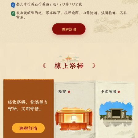
臺北市信義區信義路5段150巷102號
依山麓順勢而建，居高臨下，視野遼闊，山勢陡峭，溪溝數條、炁非
常深。
瞭解詳情
線上祭掃