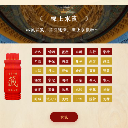
線上求籤
心誠求籤，指引迷津。線上求籤融合傳統文化與現代便捷，通過虛擬籤筒、解籤系統，爲您提供人生困惑的參考。無需前往廟宇，隨時隨地可求籤問卦，獲取籤文與解讀。以平和心態面對未知，讓傳統智慧爲生活增添一份從容與指引。
功名
婚姻
置產
求財
出行
學榜
年歲
中保
病症
身命
產育
修造
田蠶
行人
現官
晴雨
買賣
醫藥
謀望
家宅
遷移
六畜
尋人
害人
官事
置貨
救基
求師
安葬
折卸
開膳
送人口
失物
口舌
脫貨
鬼神
求籤