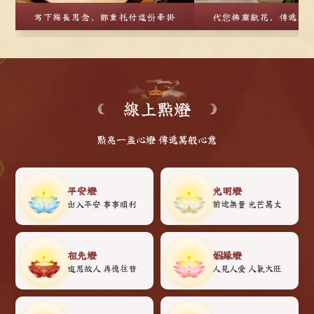
寫下綿長思念，鄭重托付這份牽掛
代您拂塵獻花，傳遞跨
線上點燈
點亮一盞心燈 傳遞萬般心意
平安燈
光明燈
出入平安 事事順利
前途無量 光芒萬丈
祖先燈
姻緣燈
追思故人 再憶往昔
人見人愛 人氣大旺