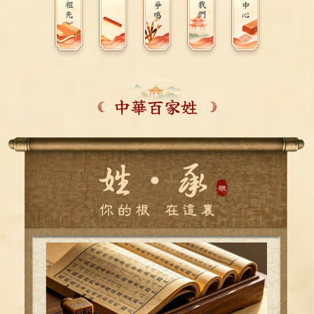
《拜祖先》
中華百家姓