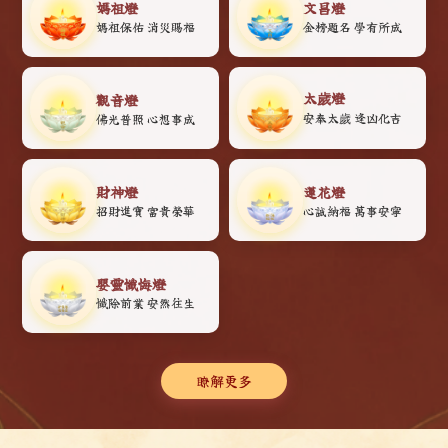
媽祖燈
文昌燈
媽祖保佑 消災賜福
金榜題名 學有所成
太歲燈
觀音燈
安奉太歲 逢凶化吉
佛光普照 心想事成
財神燈
蓮花燈
招財進寶 富貴榮華
心誠納福 萬事安寧
嬰靈懺悔燈
懺除前業 安然往生
瞭解更多